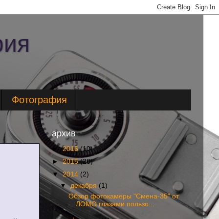
фия
Фотография
архив
►
2016
(10)
►
2015
(28)
▼
2014
(2)
▼
декабря
(1)
Обзор фотокамеры "Смена-35" от
ЛОМО глазами пользо...