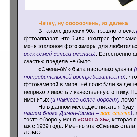
Начну, ну оооооочень, из далека
В начале далёких 90х прошлого века
фотоаппарат. Это была нехитрая фотокам
меня эталоном фотокамеры для любитель
всех семей деньги имелись)
. Естественно а
счастью предела не было.
«Смена-8М» была настолько удачна
(
потребительской востребованности)
, чт
фотокамерой в мире. Её полюбили за дешев
неприхотливость и качественную оптику. Но
именитых
(и намного более дорогих)
ломог
Но в данном месседже писать я буду 
нашем блоге Димон-Камон –
вот ссылка
)
,
тесте-обзоре у меня
«Смена-35»
, которая 
аж с 1939 года. Именно эта «Смена» стал
ЛОМО.