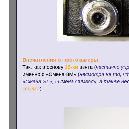
Впечатления от фотокамеры
Так, как в основу
35-ки
взята
(
частично уп
именно с «Смена-8М»
(
несмотря на то, ч
«Смена
-
SL
», «Смена Символ», а также не
ссылка
).