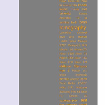
how
Holga Micro-110
iso
kodak
to
infrared
Kodak Junior 620
Vollenda
Konica
la
Autoreflex T3
lomo
lo-fi
sardina
lomography
LomoKino
lomowall
love and motion
Lubitel
Lucca
Mamiya
mini
RZ67
Mamiya-U
Minolta 2xi
Minolta-XG
Nikon F100
Nikon F3
Nikon F55
Nikon F65
Nikon F80
Nikon FM
oldtimer
Olympus
mju 2
Pentax zx-l
photo chemicals
pinhole
pop9
polaroid
Porst Reflex
PORST
redscale
reflex C-TL
Samsung Fino SE
Sinar
F1
Smena 35
test
supersampler
toy camera
travel