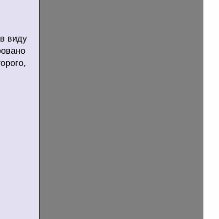
 в виду
ровано
орого,