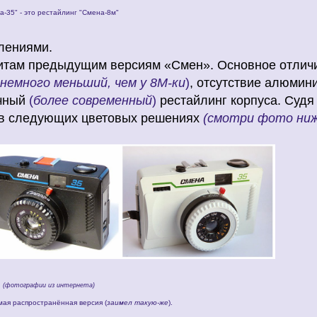
а-35" - это рестайлинг "Смена-8м"
лениями.
ритам предыдущим версиям «Смен». Основное отли
немного меньший, чем у 8М-ки
)
, отсутствие алюмин
ичный
(
более современный
)
рестайлинг корпуса. Судя
ь в следующих цветовых решениях
(смотри фото ниж
(фотографии из интернета)
мая распространённая версия (
заимел такую-же
).