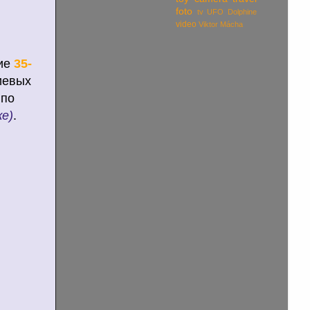
foto
tv
UFO Dolphine
video
Viktor Mácha
чие
35-
иевых
 по
е)
.