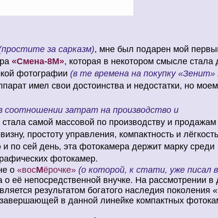
(простите за сарказм)
, мне был подарен мой первы
ера
«Смена-8М»
, которая в некотором смысле стала 
ской фотографии
(в те времена на покупку «Зенит» 
ппарат имел свои достоинства и недостатки, но мое
в соотношении затрат на производство и
о стала самой массовой по производству и продажам
изну, простоту управления, компактность и лёгкость
 и по сей день, эта фотокамера держит марку среди
рафических фотокамер.
не о
«вос
М
ёрочке»
(
о которой, к стати, уже писал 
 а о её непосредственной внучке. На рассмотрении в
является результатом богатого наследия поколения 
а завершающей в данной линейке компактных фотока