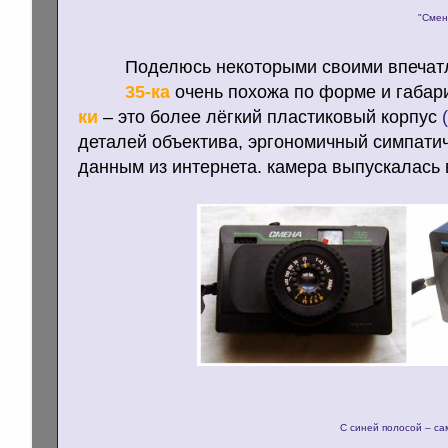
"Смен
Поделюсь некоторыми своими впечат
35-ка
очень похожа по форме и габа
ки
– это более лёгкий пластиковый корпус
(
деталей объектива, эргономичный симпат
данным из интернета. камера выпускалас
С синей полосой – са