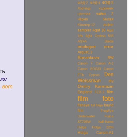
ФЭД-5
ФЭД-2
ФЭД-4
Хортица
художник
чайка 2
цветная
чёрно белая
action
Юпитер-12
sampler
Agat 18
Agat
18к
Agfa Optima 535
AGFA Silette
analogue error
ArgusC3
Barvinkova
BW
Canon 7
Canon A-1
Canon EOS33
Canon
ть
Den
FTb
Cyprus
 же
Weissman
diy
-
вот
Dmitry Karmazin
film
England
FED-2
film foto
fisheye
found
foil
folga
film
FrogEye
Underwater
Fujica
ST705W
half-frame
Holga
Holga 120n
Holga Canon-A1