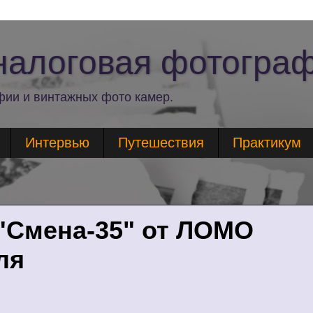
Аналоговая фотогра
фии и винтажных фото камер.
Интервью
Путешествия
Практикум
"Смена-35" от ЛОМО
ля