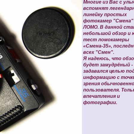
Многие из Вас с улы
вспомнят легендар
линейку простых
фотокамер "Смена"
ЛОМО. В данной ст
небольшой обзор и 
тест ломокамеры
«Смена-35», последн
всех "Смен".
Я надеюсь, что обзо
будет замудрёный - 
задавался целью по
информацию с точк
зрения обычновенн
пользователя. Толь
впечатления и
фотографии.