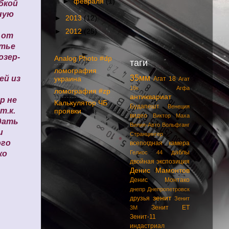
►
февраля
(1)
бкой
ную
►
2013
(12)
►
2012
(25)
 от
атье
юзер-
Analog Photo #dp
таги
ломография
35мм
ей из
Агат 18
украина
Агат
18к
Агфа
ломография #zp
антиквариат
р не
Калькулятор ЧБ
Будапешт
Венеция
т.к.
проявки
видео
Виктор Маха
дать
Вилия-Авто
Вольфганг
и
Странцингер
ого
всепогдная камера
даблы
ко
Гелиос 44
двойная экспозиция
Денис Мамонтов
Денис Монтако
днепр
Днепропетровск
зенит
друзья
Зенит
Зенит ЕТ
3М
Зенит-11
индастриал